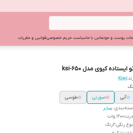
ات پوست و مو
تماس با ما
سیاست حریم خصوصی
قوانین و مقررات
و ایستاده کیوی مدل ksi-650
ند:
Kiwi
نگ
آبی
صورتی
طوسی
ته‌بندی
:
سایر
درت
:
1200 وات
وع رنگی
:
2رنگ