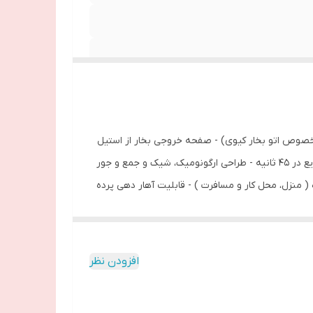
خصوص اتو بخار کیوی) - صفحه خروجی بخار از استیل
ضد زنگ - مخزن آب قابل جابجایی با ظرفیت 260 میلی لیتر - قابلیت قفل دکمه بخار برای خروج خودکار بخار مداوم - زمان گرم شدن سریع در 45 ثانیه - طراحی ارگونومیک، شیک و جمع و جور
1200 وات - فوق العاده سبک جهت استفاده روزمره ( منزل، محل کار و مسافرت ) - قابلیت آهار دهی پرده
 عملکرد دستگاه - مونتاژ ترکیه
افزودن نظر