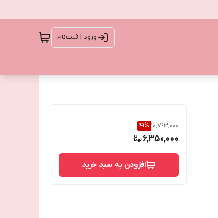
ورود | ثبت‌نام
41
%
10,793,000
6,350,000
افزودن به سبد خرید