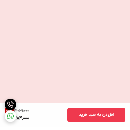
3,069,000
54
%
افزودن به سبد خرید
1,384,000