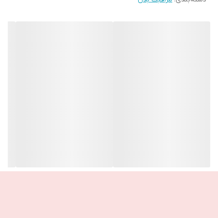
🔹دارای بافت کرمی با جذب سریع بدون هیچ گونه اثر چربی
🔹تست شده توسط متخصصین
🔹دارای حجم زیاد و به صرفه
🔹پوست را کاملاً مرطوب می کند.
🔹بسيار خوشبو با ماندگاری بالا
🔹نرم كنندگی بالا
🔹ضد حساسيت
🔹كاملاً گياهی
🔹ملايم