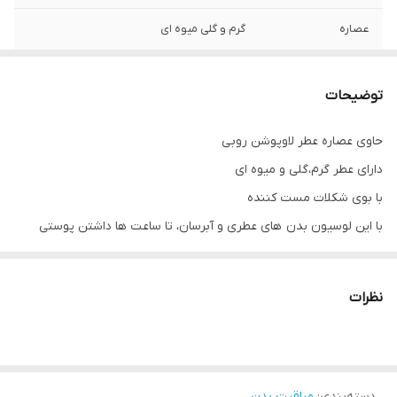
عصاره
گرم و گلی میوه ای
توضیحات
حاوی عصاره عطر لاوپوشن روبی
دارای عطر گرم،گلی و میوه ای
با بوی شکلات مست کننده
با این لوسیون بدن های عطری و آبرسان، تا ساعت ها داشتن پوستی
بسیار نرم و خوش بو را تجربه خواهید کرد.
🔹مرطوب کننده پوست بدن
نظرات
🔹دارای خاصیت آبرسانی
🔹مناسب انواع پوست
🔹تغذیه کننده پوست
دسته‌بندی
:
مراقبت بدن
🔹لطافتی مانند مخمل به پوست می بخشد.