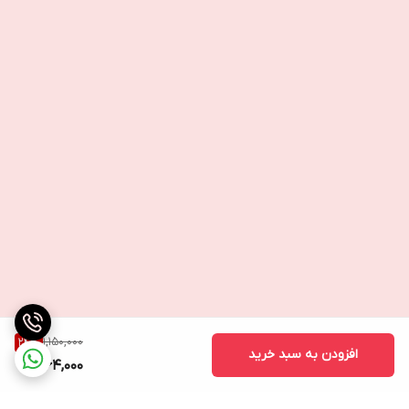
1,150,000
24
%
افزودن به سبد خرید
864,000