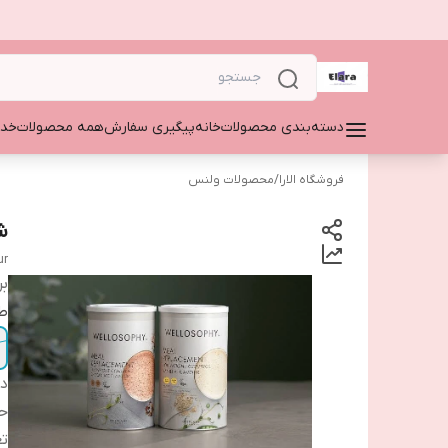
دسته‌بندی محصولات
خانه
پیگیری سفارش
همه محصولات
خدم
فروشگاه الارا
/
محصولات ولنس
ش
ur
بر
ط
دس
ح
تع