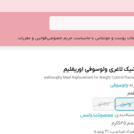
ات پوست و مو
تماس با ما
سیاست حریم خصوصی
قوانین و مقررات
یک لاغری ولوسوفی اوریفلیم
wellosophy Meal Replacement for Weight Control Flavo
ند:
ولوسوفی
عم
وانیل
کاکائو
ته‌بندی
:
محصولات ولنس
جم
:
۵۲۵گرم
داد
:
مناسب ۲۱ وعده