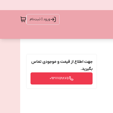
ورود | ثبت‌نام
جهت اطلاع از قیمت و موجودی تماس
بگیرید.
09127759875