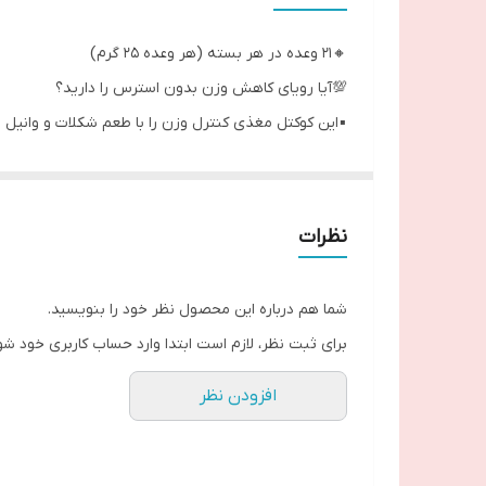
🔸21 وعده در هر بسته (هر وعده ۲۵ گرم)
💯آیا رویای کاهش وزن بدون استرس را دارید؟
▪️این کوکتل مغذی کنترل وزن را با طعم شکلات و وانیل ب
▪️جایگزین وعده غذایی
▪️برای کسانی است که به دنبال کاهش وزن و یا کنترل کا
▪️جایگزین وعده‌های غذایی اصلی به منظور رسیدن و حفظ
نظرات
▪️به عنوان جایگزینی برای رژیم های غذایی طولانی و بی ر
▪️سرشار از پروتئین، احساس سیری طولانی مدت را ایجاد 
شما هم درباره این محصول نظر خود را بنویسید.
▪️حاوی مواد مغذی و چربی ها و 23 ویتامین و مواد معدنی که انرژی شما را در طول روز تامین می کند. به همین دلیل استفاده از آن برای حفظ یا کاهش وزن راحت است.
برای ثبت نظر، لازم است ابتدا وارد حساب کاربری خود شو
▪️بازسازی رژیم غذایی در حین کاهش وزن کار آسانی نیست
افزودن نظر
چربی 1.5٪)، اما حاوی مقدار لازم مواد مغذی و ویتامین برای حفظ سیری و انرژی
▪️حاوی مواد طبیعی، پروتئین گیاهی، فیبر غذایی، چربی های سالم و 23 ویتامین و م