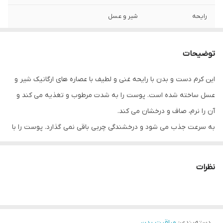
رایحه
شیر و عسل
توضیحات
این کرم دست و بدن با رایحه غنی و لطیف با عصاره های ارگانیک شیر و
عسل ساخته شده است. پوست را به شدت مرطوب و تغذیه می کند و
آن را نرم، صاف و درخشان می کند.
به سرعت جذب می شود و درخشندگی چربی باقی نمی گذارد. پوست را با
رایحه مجلل شیر و عسل خوشبو میکند.
🍯 سطح آبرسانی پوست را فوراً تا 59 درصد افزایش می دهد
نظرات
🍯هیدراتاسیون شدید به مدت 48 ساعت
🍯 تغذیه فشرده برای کل روز
🍯پوست را نرم و صاف می کند – 92% موافقند
دسته‌بندی
:
مراقبت بدن
🍯 پوست را مرطوب می کند – 92% موافقند