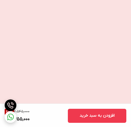
2,545,000
46
%
افزودن به سبد خرید
1,355,000