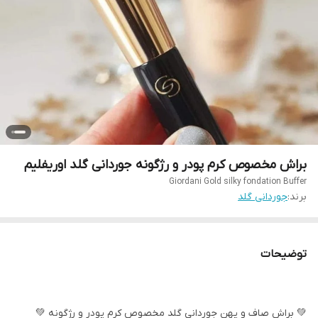
براش مخصوص کرم پودر و رژگونه جوردانی گلد اوریفلیم
Giordani Gold silky fondation Buffer
برند:
جوردانی گلد
توضیحات
💚 براش صاف و پهن جورداني گلد مخصوص كرم پودر و رژگونه 💚