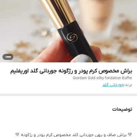
براش مخصوص کرم پودر و رژگونه جوردانی گلد اوریفلیم
Giordani Gold silky fondation Buffer
برند:
جوردانی گلد
توضیحات
💚 براش صاف و پهن جورداني گلد مخصوص كرم پودر و رژگونه 💚