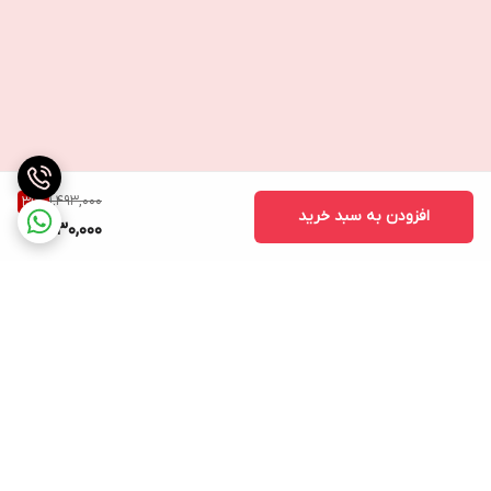
1,493,000
31
%
افزودن به سبد خرید
1,030,000
برگشت به بالا