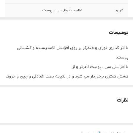
کاربرد
مناسب انواع سن و پوست
توضیحات
با اثر گذاری فوری و متمرکز بر روی افزایش الاستیسیته و کشسانی
پوست.
با افزایش سن ، پوست لاغرتر و از
کشش کمتری برخوردار می شود و در نتیجه باعث افتادگی و چین و چروک
پوست می شود. آمپول پپتید فوری NovAge Proceuticals یک دوره
آمپول یک هفته ای است که شامل فرمولاسیون هدفمند فشرده ای است
نظرات
که به طور خاص برای سفت شدن پوست به صورت فوری و در طول 7
روز طراحی شده است. این آمپول ها که با دو ماده فعال ، یک محلول چند
پپتیدی و Tensor Mesh Active تولید شده اند ، به تقویت داخلی تولید