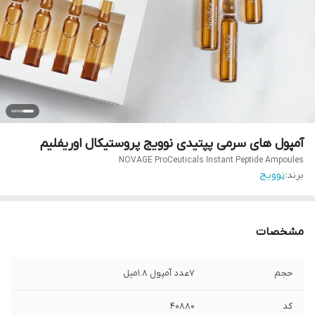
آمپول های سرمی پپتیدی نوویج پروستیکال اوریفلیم
NOVAGE ProCeuticals Instant Peptide Ampoules
برند:
نوویج
مشخصات
حجم
7عدد آمپول 1.8میل
کد
40880