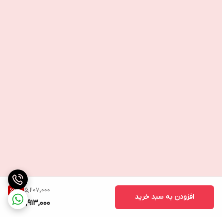
⭐نتایج استفاده:
کشسانی و سفت شدن پوست پس از 7 روز استفاده.
⭐7 روز پس از استفاده :
89% پوست سفت تر میشود.
86% چروک ها کم عمق تر میشوند.
5,207,000
63
%
افزودن به سبد خرید
1,913,000