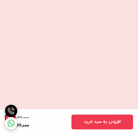
1,144,000
33
%
افزودن به سبد خرید
766,000