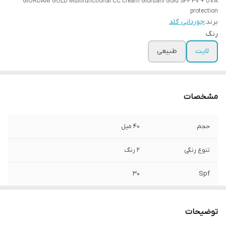
GIORDANI GOLD Multifunctional CC cream Giordani Gold SPF 30 + UVA
protection
برند:
جوردانی گلد
رنگ
لایت
طبیعی
مشخصات
حجم
40 میل
تنوع رنگی
2 رنگ
30
Spf
توضیحات