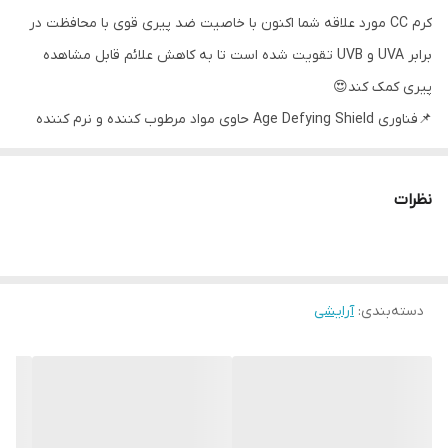
کرم CC مورد علاقه شما اکنون با خاصیت ضد پیری قوی با محافظت در
برابر UVA و UVB تقویت شده است تا به کاهش علائم قابل مشاهده
پیری کمک کند😍
📌فناوری Age Defying Shield حاوی مواد مرطوب کننده و نرم کننده
است که تعادل رطوبت پوست را حفظ می کند👌
📌با SPF 30 و فیلترهای UVA و UVB به محافظت از پوست در برابر نور
نظرات
خورشید کمک می کند🥳
📌تایید شده توسط جامعه VEGAN
📌فرمول غیر کومدوژنیک😊
دسته‌بندی
:
آرایشی
📌عیوب پوست کمتر قابل دیده می‌شود.
📌درخشندگی طبیعی به مدت 10 ساعت