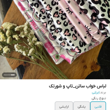
لباس خواب ساتن_تاپ و شورتک
برند:
ایرانی
تنوع رنگی
قلبی
پلنگی
ارایشی