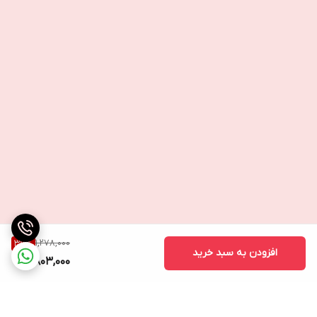
1,278,000
37
%
افزودن به سبد خرید
803,000