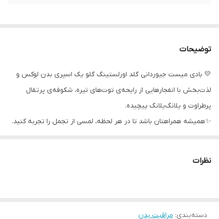
توضیحات
💛 بادی میست جیوردانی گلد اورلستینگ گلو یک اسپری بدن لوکس و
لذت‌بخش با انفجارهایی از رایحه‌ی توت‌های تیره، شکوفه‌ی پرتقال
پرطراوت و یلانگ‌یلانگ پیچیده.
✨️همیشه همراهتان باشد تا در هر لحظه، لمسی از تجمل را تجربه کنید.
✨️نت آغازین: رایحه‌ی میوه‌های تیره، روغن لیمو ایتالیایی
✨️نت میانی: ترکیب درخشان گل‌های سفید: شکوفه پرتقال، گل ستاره‌ای،
نظرات
روغن اورپور™ یلانگ‌یلانگ
✨️نت پایه: نعناع هندی طلایی، کریستال عنبر
💛 بادی میست جیوردانی گلد اورلستینگ گلو شما را به مقصد رؤیایی
دسته‌بندی
:
تابستانی‌تان می‌برد.
مراقبت بدن