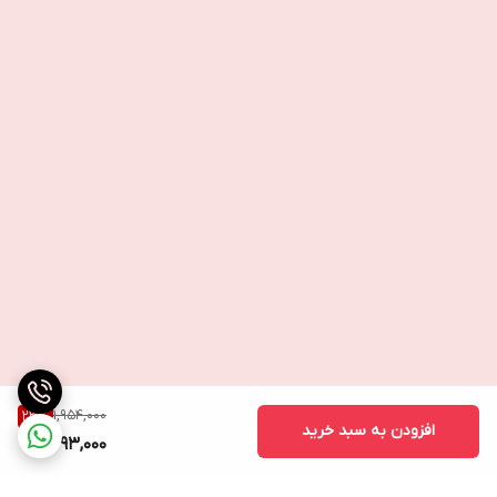
1,954,000
23
%
افزودن به سبد خرید
1,493,000