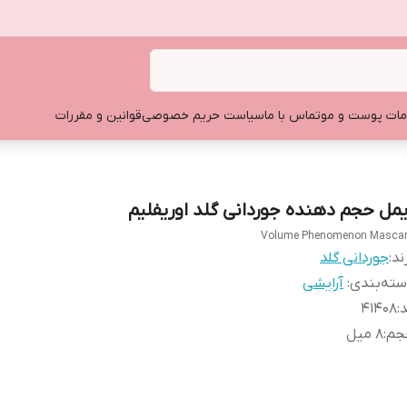
ات پوست و مو
تماس با ما
سیاست حریم خصوصی
قوانین و مقررات
یمل حجم دهنده جوردانی گلد اوریفلیم
Volume Phenomenon Masca
ند:
جوردانی گلد
ته‌بندی
:
آرایشی
د
:
۴۱۴۰۸
جم
:
۸ میل