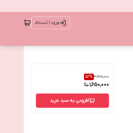
ورود | ثبت‌نام
52
%
3,481,000
1,650,000
افزودن به سبد خرید