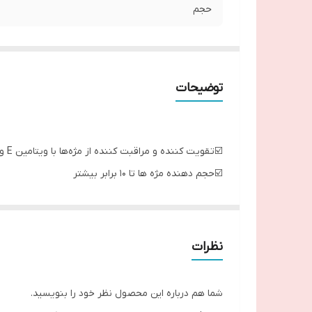
حجم
توضیحات
☑️تقویت کننده و مراقبت کننده از مژه‌ها با ویتامین E و روغن دانه کلودبری
☑️حجم دهنده مژه ها تا 10 برابر بیشتر
☑️بدون وزن و سبک
☑️بدون عطر و رایحه
☑️به آسانی پاک میشود.
نظرات
☑️مناسب برای چشم‌های حساس و افرادی که از لنز استفا
☑️فرمول رنگ سیاه آن، غنی و کرمی به آسانی مژه‌های شما
شما هم درباره این محصول نظر خود را بنویسید.
☑️طراحی برس آن حجم مژه را تضمین می‌کند.