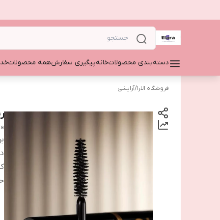
دسته‌بندی محصولات
خانه
پیگیری سفارش
همه محصولات
خدم
فروشگاه الارا
/
آرایشی
ر
ra
بر
دس
ک
ح