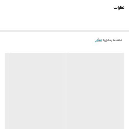
سایز کوچیک ۹*۱۰*۱۸
نظرات
سایز بزرگ ۹*۱۰*۲۳
ارتفاع ۱۰ سانت
عرض ۸سانت
طول ۱۸ و ۲۳ سانت
دسته‌بندی
:
سایر