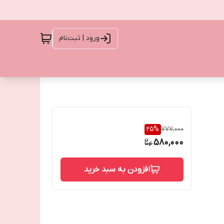
ورود | ثبت‌نام
25
%
777,000
580,000
افزودن به سبد خرید