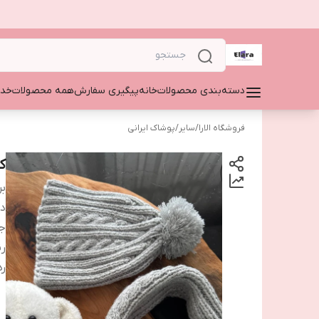
دسته‌بندی محصولات
خانه
پیگیری سفارش
همه محصولات
خدم
فروشگاه الارا
/
سایر
/
پوشاک ایرانی
ک
بر
دس
ج
ر
ر