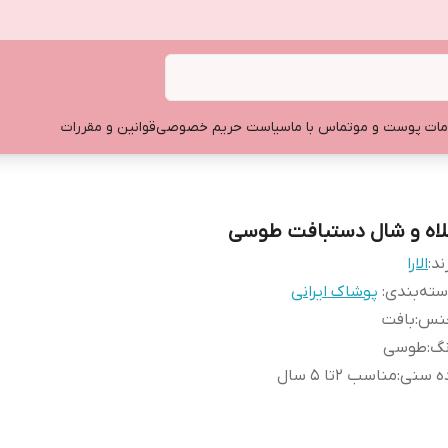
ات پوست و مو
تماس با ما
سیاست حریم خصوصی
قوانین و مقررات
لاه و شال دستبافت طوسی
ند:
الارا
ته‌بندی
:
پوشاک ایرانی
نس
:
بافت
نگ
:
طوسی
ده سنی
:
مناسب ۲تا ۵ سال