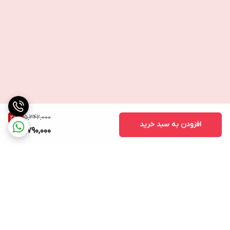
5,342,000
29
%
افزودن به سبد خرید
3,790,000