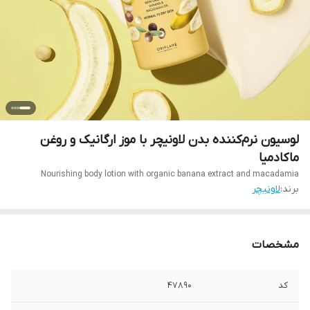
لوسیون نرم‌کننده بدن لاونیچر با موز ارگانیک و روغن
ماکادمیا
Nourishing body lotion with organic banana extract and macadamia
برند:
لاونیچر
مشخصات
کد
۴۷۸۹۰