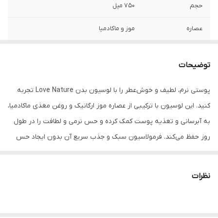
حجم
۷۵۰ میل
عصاره
موز و ماکادمیا
توضیحات
پوستی نرم، لطیف و خوش‌عطر را با لوسیون بدن Love Nature تجربه
کنید. این لوسیون با ترکیبی از عصاره موز ارگانیک و روغن مغذی ماکادمیا،
به آبرسانی و تغذیه پوست کمک کرده و حس نرمی و لطافت را در طول
روز حفظ می‌کند. فرمولاسیون سبک و جذب سریع آن بدون ایجاد حس
چربی، پوست را مرطوب و شاداب نگه می‌دارد و رایحه دلنشین موز، حس
طراوت و تازگی را به شما هدیه می‌دهد.
نظرات
ویژگی‌ها:
حاوی عصاره موز ارگانیک و روغن ماکادمیا
نرم‌کننده و مرطوب‌کننده پوست