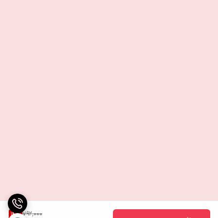
792,000
14
%