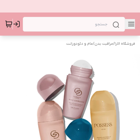
فروشگاه الارا
/
مراقبت بدن
/
مام و دئودورانت