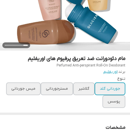
مام دئودورانت ضد تعریق پرفیوم های اوریفلیم
Perfumed Anti-perspirant Roll-On Deodorant
برند:
اوریفلیم
تنوع
جوردانی گلد
گلاشیر
مسترجوردانی
میس جوردانی
پوسس
مشخصات