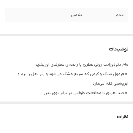
حجم
50 میل
توضیحات
مام دئودورانت رولی عطری با رایحه‌ی عطرهای اوریفلیم
🔸فرمول سبک و کرمی که سریع خشک می‌شود و زیر بغل را نرم و
ابریشمی نگه می‌دارد.
🔸ضد تعریق با محافظت طولانی در برابر بوی بدن
🔸رایحه‌ های جذاب و بی نظیر
🔸تست شده توسط متخصصین پوست
نظرات
🔸رولی ضد تعریق و 24 ساعته
🔸رایحه عالی و ماندگار