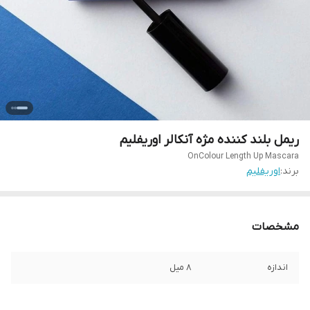
ریمل بلند کننده مژه آنکالر اوریفلیم
OnColour Length Up Mascara
برند:
اوریفلیم
مشخصات
اندازه
8 میل