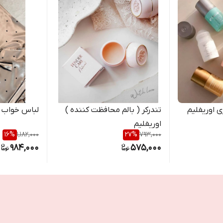
ی اوریفلیم
تندرکر ( بالم محافظت کننده )
لباس خواب 
اوریفلیم
16
%
1,182,000
27
%
793,000
984,000
575,000