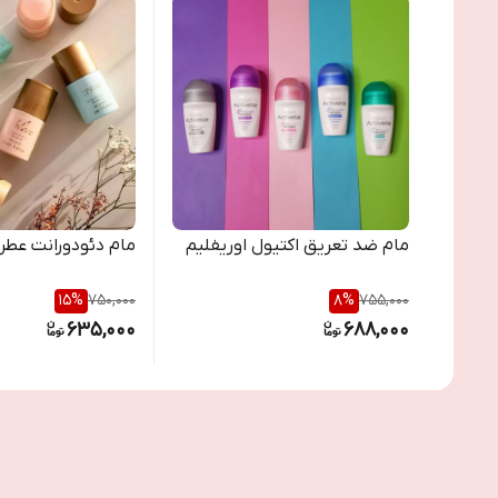
مام ضد تعریق اکتیول اوریفلیم
مام دئودورانت عطر
15
%
750,000
8
%
755,000
635,000
688,000