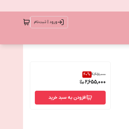
ورود | ثبت‌نام
40
%
4,451,000
2,655,000
افزودن به سبد خرید