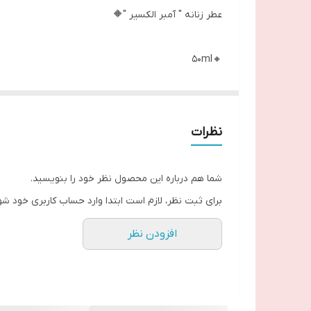
عطر زنانه " آمبر الکسیر "🔶
🔸50ml
👩🏻‍⚕️ گرم و شیرین🔥کلاسیک و سنگین
▪️پرفیوم زنانه
▪️رکیبی خاص از رایحه نارنگی، انگور قرمز و توت سیاه.
نظرات
چوب صندل میرسد.
▪️يك عطر فوق العاده خوشبو و منحصر به فرد با رايحه گ
شما هم درباره این محصول نظر خود را بنویسید.
▪️رايحه اصلي كهربا
برای ثبت نظر، لازم است ابتدا وارد حساب کاربری خود شو
▪️عطري اصيل و شيك
افزودن نظر
▪️مخصوص شب و مهماني ها و جمع هاي خصوصي
▪️ماندگاري بسيار بالا و پخش بوي زياد
--------------------------------------------