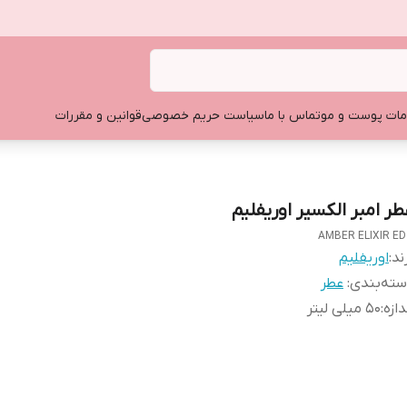
ات پوست و مو
تماس با ما
سیاست حریم خصوصی
قوانین و مقررات
طر امبر الکسیر اوریفلیم
AMBER ELIXIR E
ند:
اوریفلیم
ته‌بندی
:
عطر
دازه
:
۵۰ میلی لیتر