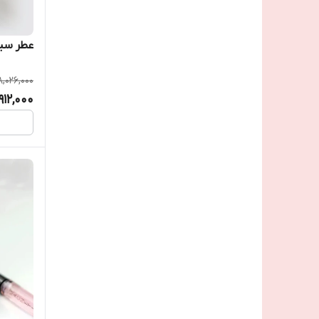
عطر سیگ
8,026,000
912,000