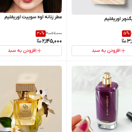
عطر زنانه اوه سوییت اوریفلیم
نچر اوریفلیم
30
%
3,087,000
51
%
2,145,000
3,
افزودن به سبد
افزودن به سبد