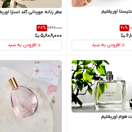
تیستا اوریفلیم
عطر زنانه جوردانی گلد اسنزا اوریف
38
%
9,426,000
40
%
1
5,808,000
6,
افزودن به سبد
افزودن به سبد
ت هوم اوریفلیم