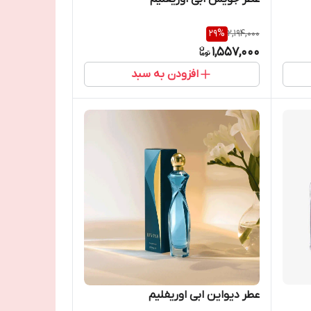
29
%
2,194,000
1,557,000
افزودن به سبد
عطر دیواین ابی اوریفلیم