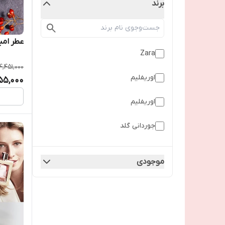
برند
عطر امبر
Zara
4,451,000
اوریفلیم
55,000
اوریفلیم
جوردانی گلد
زارا
موجودی