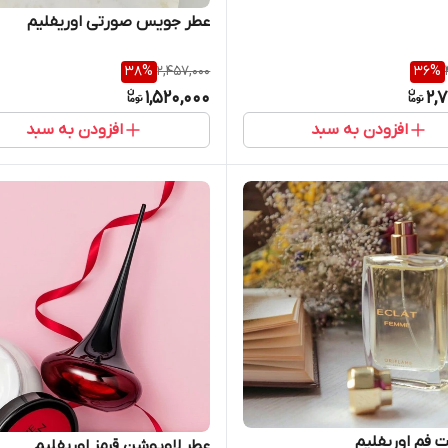
عطر جویس صورتی اوریفلیم
38
%
2,457,000
36
%
1,520,000
2,
افزودن به سبد
افزودن به سبد
ت فم اوریفلیم
عطر لاوپوشن قرمز اوریفلیم