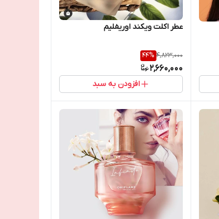
عطر اکلت ویکند اوریفلیم
44
%
4,823,000
2,660,000
افزودن به سبد