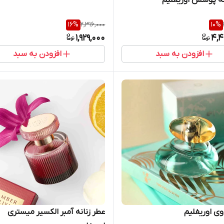
16
%
2,316,000
10
%
1,929,000
4,4
افزودن به سبد
افزودن به سبد
وی اوریفلیم
عطر زنانه آمبر الکسیر میستری