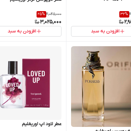
25
%
4,045,000
32
%
4
3,025,000
2,
افزودن به سبد
افزودن به سبد
عطر لاود اپ اوریفلیم
نه پوسس اوریفلیم