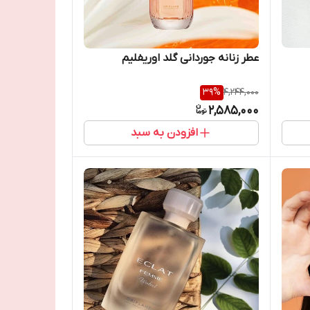
عطر زنانه جوردانی گلد اوریفلیم
39
%
4,244,000
2,585,000
افزودن به سبد