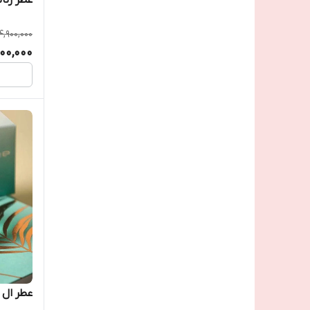
4,900,000
00,000
عطر ال 