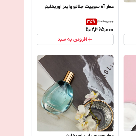
عطر آه سوییت جلاتو وایبز اوریفلیم
35
%
3,648,000
2,365,000
افزودن به سبد
عطر جویس ابی اوریفلیم