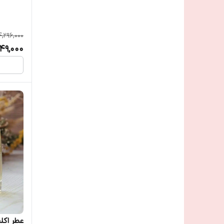
4,296,000
749,000
عطر اکل