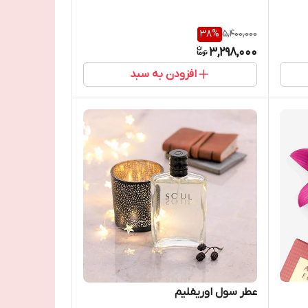
38
%
5,400,000
3,298,000
افزودن به سبد
عطر سول اوریفلیم