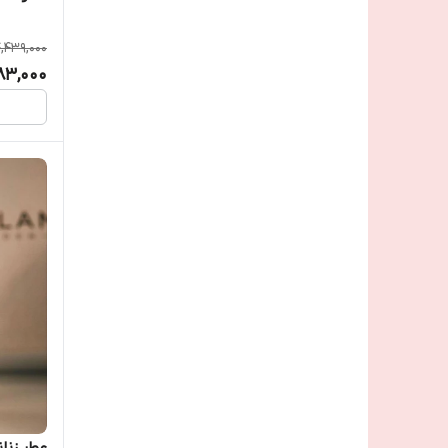
,439,000
983,000
عطر زنا