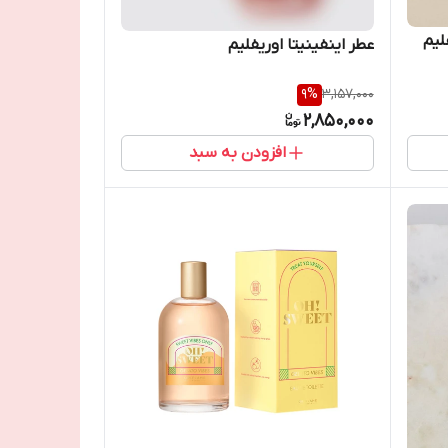
لیم
عطر اینفینیتا اوریفلیم
9
%
3,157,000
2,850,000
افزودن به سبد