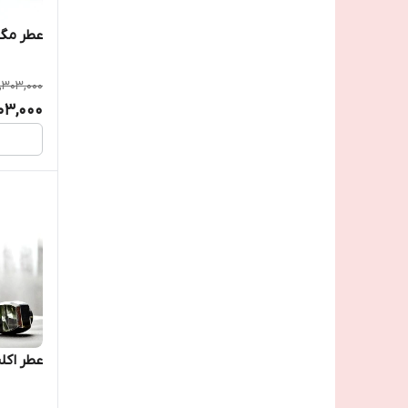
عطر مگن
0,303,000
103,000
عطر اکل