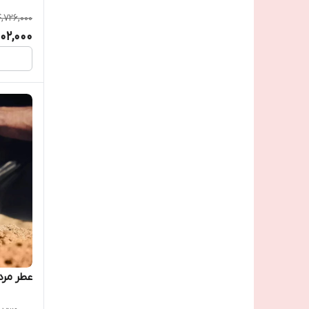
4,726,000
302,000
عطر مرد