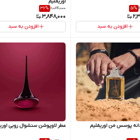
اوریفلیم
36
%
6,024,000
51
%
3,848,000
2,
افزودن به سبد
افزودن به سبد
انه پوسس من اوریفلیم
عطر لاوپوشن سنشوال روبی اوری