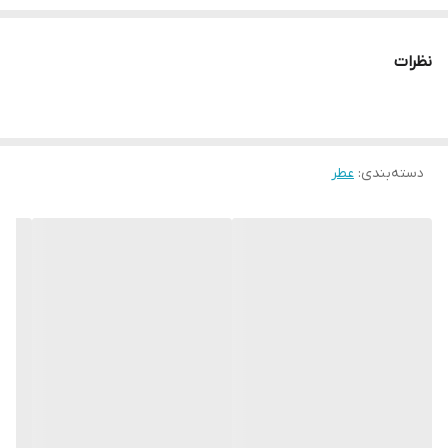
نت پایه گل اسمانتوس عجیب و غریب و درخشان است، با گلبرگ های
مخملی و رایحه ای گلی-میوه ای لطیف که احساسات شادی را برمی
نظرات
انگیزد.
گل، میوه، ماندارین سبز، اسمانتوس، چوب صندل
دسته‌بندی
:
عطر