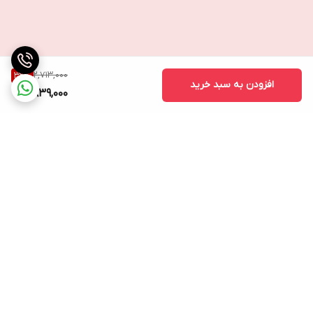
2,713,000
32
%
افزودن به سبد خرید
1,839,000
برگشت به بالا