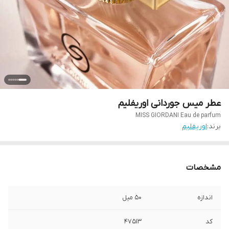
عطر میس جوردانی اوریفلیم
MISS GIORDANI Eau de parfum
برند:
اوریفلیم
مشخصات
اندازه
۵۰ میل
کد
47513