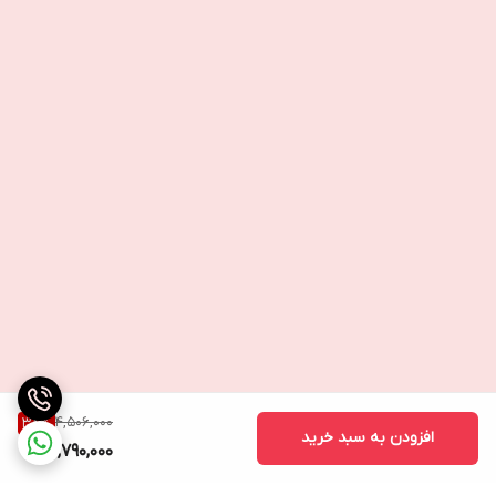
4,506,000
38
%
افزودن به سبد خرید
2,790,000