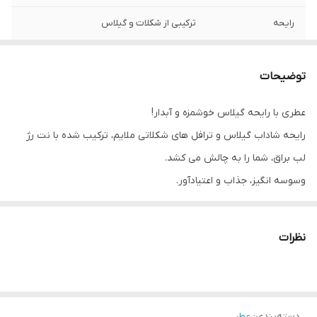
رایحه
ترکیبی از شکلات و گیلاس
توضیحات
عطری با رایحه گیلاس خوشمزه و آبدار!
رایحه شاداب گیلاس و ترافل های شکلاتی ملایم، ترکیب شده با نت رژ
لب براق، شما را به چالش می کشد.
وسوسه انگیز، جذاب و اعتیادآور.
عطر عالی برای یک شب رمانتیک
با این عطر لذیذ خاص، حس شیرین را برای یک شب عاشقانه تکمیل
نظرات
کنید.
نت برتر: ماندارین، گیلاس آبدار، آکورد رژ لب
نت میانی: گیلاس سیاه، رز، بلسان پرو
دسته‌بندی
:
عطر
نت پایه: آکورد ترافل شکلاتی، چوب سدر، عصاره دانه تونکا بوداده