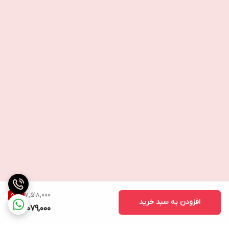
7,518,000
59
%
افزودن به سبد خرید
3,079,000