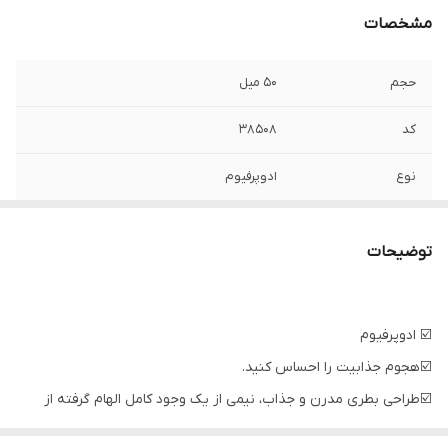
مشخصات
حجم
۵۰ میل
کد
۳۸۵۰۸
نوع
ادوپرفیوم
توضیحات
☑️ ادوپرفیوم
☑️هجوم جذابیت را احساس کنید.
☑️طراحی بطری مدرن و جذاب، نیمی از یک وجود کامل الهام گرفته از
نیمه گمشده