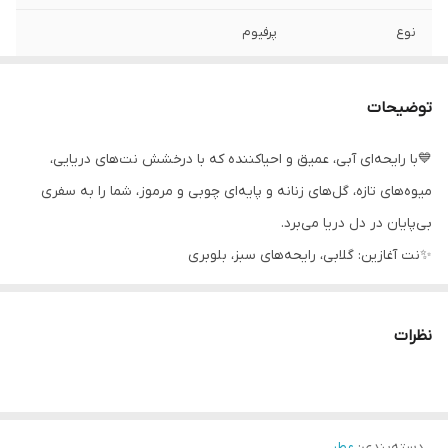
نوع
پرفیوم
رایحه
میوه ای و چوبی
توضیحات
💙با رایحه‌ای آبی، عمیق و احیاکننده که با درخشش نت‌های دریایی،
میوه‌های تازه، گل‌های زنانه و پایه‌ای چوبی و مرموز، شما را به سفری
بی‌پایان در دل دریا می‌برد.
✨️نت آغازین: گلابی، رایحه‌های سبز، بلوبری
✨️نت میانی: رایحه عمیق دریا، گل رز، گل نیلوفر آبی
✨️نت پایه: رایحه‌های معدنی، چوب سدر
نظرات
🌊 امواج مرموز طراوت دریایی
با رایحه‌ای زنانه و لطیف همراه با گل‌های مرموز، امواج درخشان و
قدرتمند رایحه دریا، شما را در دریایی از تازگی غرق می‌کند.
دسته‌بندی
:
عطر
💙این رایحه حسی از شادابی معدنی و عمیق اقیانوسی را منتقل می‌کند .