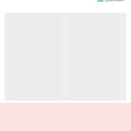
💙 بعدی نوین از طراوت و تازگی.
💎 گنجینه‌ای از اقیانوس
جزئیات فسفری و طراحی مدرن بطری، عمق هیپنوتیزم‌کننده‌ی دریا را
منعکس می‌کند
سفری به ناشناخته‌های فریبنده، جایی که نورهای درخشان تاریکی را
روشن می‌کنند.