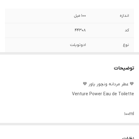
اندازه
۱۰۰ میل
کد
44308
نوع
ادوتویلت
توضیحات
💙 عطر مردانه ونچور پاور 💙
Venture Power Eau de Toilette
100ml
👨🏻‍💼با رایحه خنک و چوبی