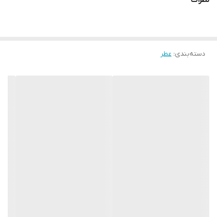
نظرات
✅ونچر پاور ترکیبی هماهنگ از بوی چرم و چوب خشک است که با انرژی
قوی شیره هل سیاه که بویی قوی و ماندگار دارد ترکیب شده است. دانه
های هل به قابلیت قدرت دادن معروف هستند.
دسته‌بندی
:
عطر
نت ابتدایی: برگاموت و لیمو
نت میانی: آویشن قرمز و بنفش
نت پایانی: هل و چوب صندل