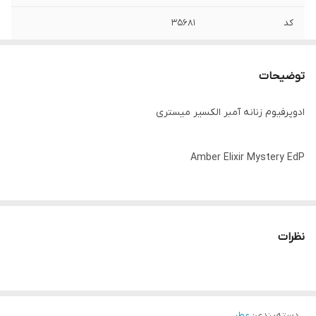
کد
۳۵۶۸۱
توضیحات
ادوپرفیوم زنانه آمبر الکسیر میستری
Amber Elixir Mystery EdP
🌺احساسات اسرارآمیز خود را با این ادوپرفیوم باشکوه و پر رمز و راز
نظرات
نمایان کنید.
🔹 رایحه مرکبات ٬ گلی و شرقی
دسته‌بندی
:
عطر