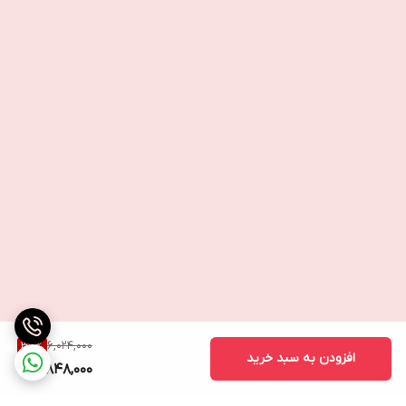
6,024,000
36
%
افزودن به سبد خرید
3,848,000