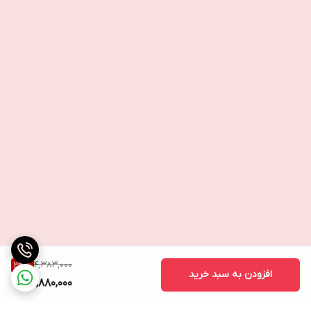
4,383,000
34
%
افزودن به سبد خرید
2,880,000