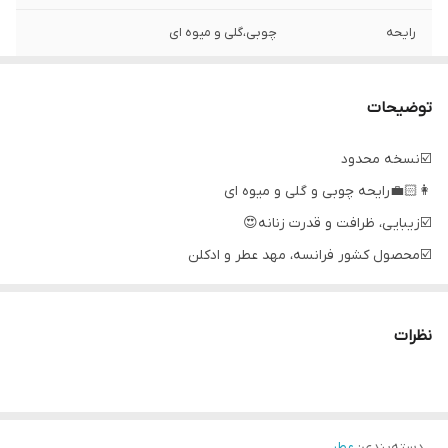
رایحه
چوبی،گلی و میوه ای
توضیحات
☑️نسخه محدود
👩🏻‍💼رایحه چوبی و گلی و میوه ای
☑️زيبايی، ظرافت و قدرت زنانه😍
☑️محصول كشور فرانسه، مهد عطر و ادكلن
☑️ماندگاری متوسط و پخش بوی عالی
🎶نت اصلی: مرکبات گازدار، تمشک
نظرات
🎶نت میانی: آکورد گل صد تومانی سفید، دانه فلفل صورتی
🎶نت پایه: شامپاین آکورد، پاتچولی، مشک
دسته‌بندی
:
عطر