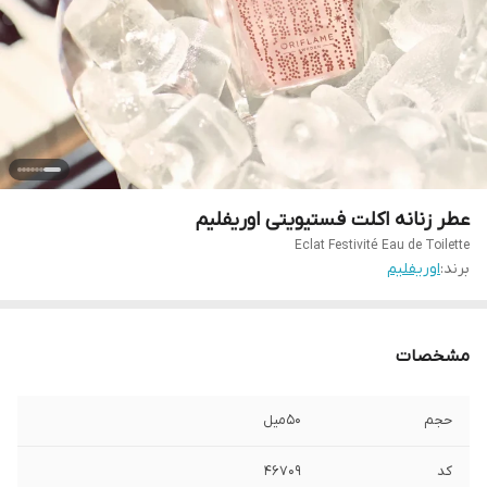
عطر زنانه اکلت فستیویتی اوریفلیم
Eclat Festivité Eau de Toilette
برند:
اوریفلیم
مشخصات
حجم
50میل
کد
46709