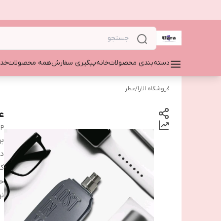
دسته‌بندی محصولات
خانه
پیگیری سفارش
همه محصولات
خدم
فروشگاه الارا
/
عطر
ع
dP
بر
دس
ک
ح
نو