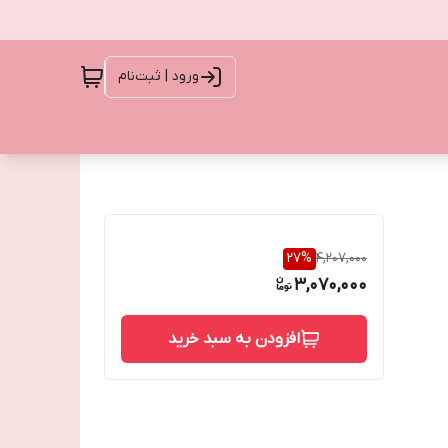
ورود | ثبت‌نام
27
%
4,207,000
3,070,000
افزودن به سبد خرید