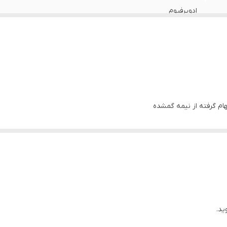
ادوپرفیوم
ام گرفته از نیمه گمشده
گویی فردایی وجود ندارد
ید.