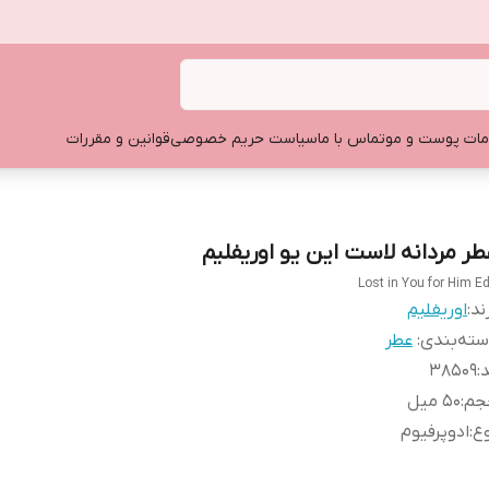
ات پوست و مو
تماس با ما
سیاست حریم خصوصی
قوانین و مقررات
طر مردانه لاست این یو اوریفلیم
Lost in You for Him E
ند:
اوریفلیم
ته‌بندی
:
عطر
د
:
۳۸۵۰۹
جم
:
۵۰ میل
ع
:
ادوپرفیوم