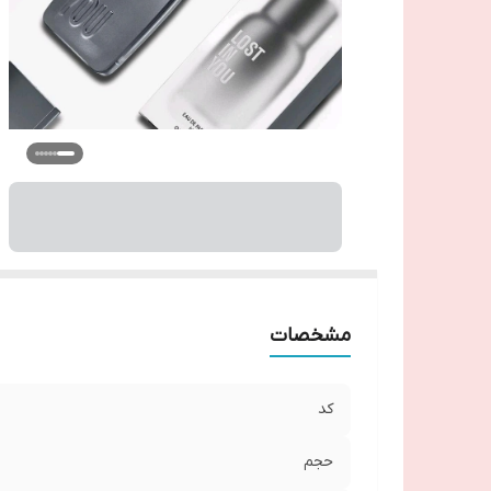
مشخصات
کد
حجم