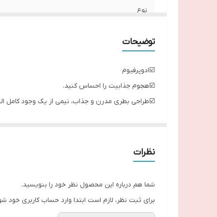
نوع
توضیحات
☑️ادوپرفیوم
☑️هجوم جذابیت را احساس کنید.
☑️طراحی بطری مدرن و جذاب، نیمی از یک وجود کامل اله
☑️با رایحه زنجفیل، دانه تونکا و چوب صندل
☑️هیجان بخش برای مردانی که در لحظه زندگی می کنند، 
نت برتر : زنجبیل ، ریواس ، سیب
نظرات
نت میانی : بادیان ستاره ای ، شمعدانی، تونکا
نت پایه: چوب صندل ، سیپریول ، وانیل
شما هم درباره این محصول نظر خود را بنویسید.
ـــــــــــــــــــــــــــــــــــــــ
برای ثبت نظر، لازم است ابتدا وارد حساب کاربری خود شو