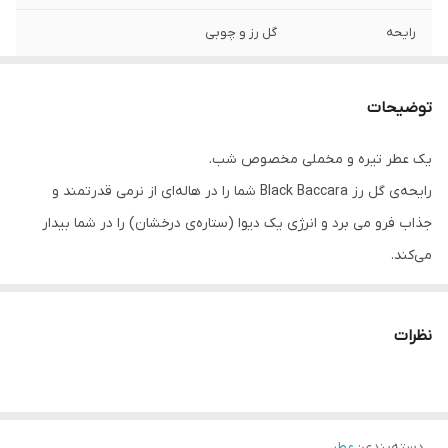
رایحه
گل رز و چوبی
توضیحات
یک عطر تیره و مخملی مخصوص شب.
رایحه‌ی گل رز Black Baccara شما را در هاله‌ای از نرمی قدرتمند و
جذاب فرو می‌ برد و انرژی یک دیوا (ستاره‌ی درخشان) را در شما بیدار
می‌کند.
این عطر با نت‌هایی از پچولی و رایحه‌ی عمیق و خوش‌ طعم وانیل، حسی
اغواگر و خاص به شما می‌بخشد.
نظرات
نت‌های رایحه:
☀️نت آغازین : رایحه آلو تیره
دسته‌بندی
:
عطر
☀️نت میانی : گل رز Black Baccara، رایحه‌ی گاردنیا، قهوه‌ی سیاه