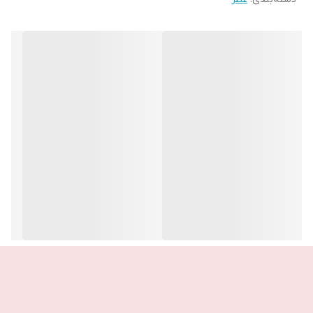
☀️نت پایه : پچولی، آمبروفیکس، وانیل تیره
خانواده عطری: گلی – چوبی
رایحه اصلی : گل رز Black Baccara
🌙 مالک شب باشید.
وقتی شب فرا می‌رسد، انرژی درخشان درون خود را با عطر دیواین دار
ولوت بیدار کنید. هر اسپری از این عطر مخملی، اعتماد به ‌نفس و شکوه
را در شما زنده می‌کند — گویی روی صحنه‌ی مد قدم می ‌زنید، بدرخشید
و دنیا را تسخیر کنید!
این عطر با رایحه‌ای تیره و مخملی، پوست را در نرمی‌ ای قدرتمند و مجلل
می‌پیچد. ترکیب گل رز Black Baccara با نت‌های گرم و عمیق، رایحه‌ای
اعتیاد آور و خیره‌ کننده خلق می‌کند.