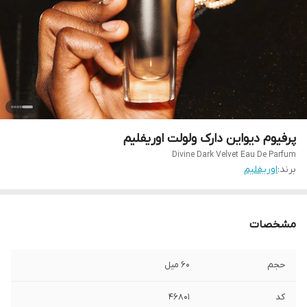
پرفیوم دیواین دارک ولولت اوریفلیم
Divine Dark Velvet Eau De Parfum
برند:
اوریفلیم
مشخصات
حجم
۶۰ میل
کد
۴۶۸۰۱