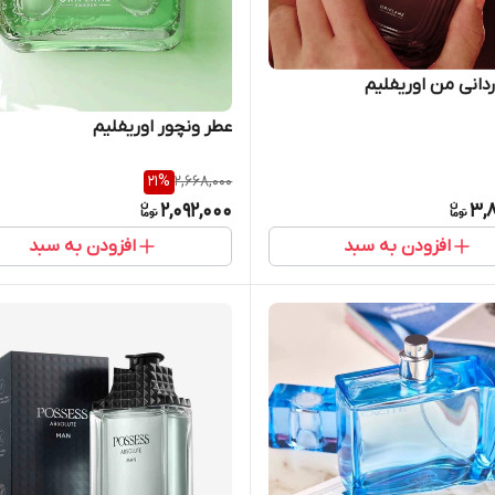
دانی من اوریفلیم
عطر ونچور اوریفلیم
21
%
2,668,000
2,092,000
3,
افزودن به سبد
افزودن به سبد