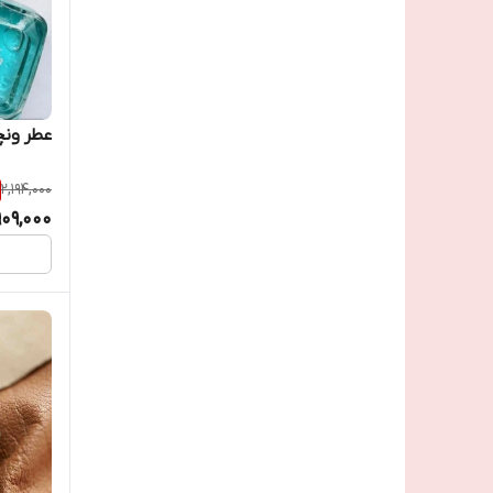
عطر ونچ
2,194,000
,909,000