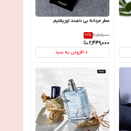
عطر مردانه بی دلجند اوریفلیم
31
%
3,575,000
2,449,000
افزودن به سبد