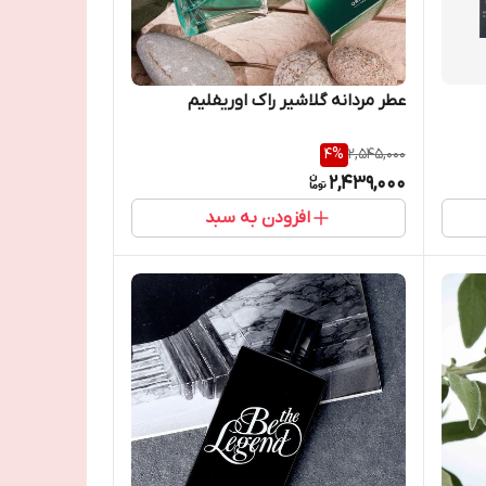
عطر مردانه گلاشیر راک اوریفلیم
4
%
2,545,000
2,439,000
افزودن به سبد