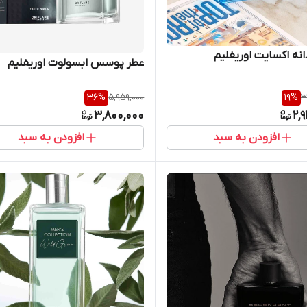
انه اکسایت اوریفلیم
عطر پوسس ابسولوت اوریفلیم
36
%
5,959,000
19
%
3
3,800,000
2,
افزودن به سبد
افزودن به سبد