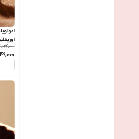
ادوتویل
اوریفلی
6,024,000
049,000