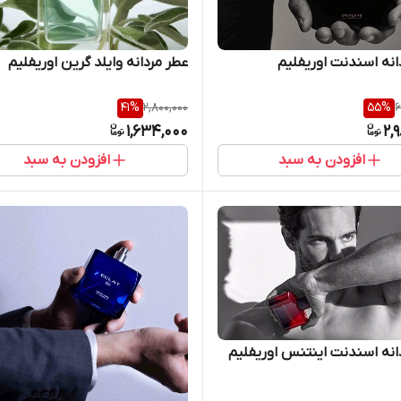
انه اسندنت اوریفلیم
عطر مردانه وایلد گرین اوریفلیم
41
%
2,800,000
55
%
6
1,634,000
2,
افزودن به سبد
افزودن به سبد
انه اسندنت اینتنس اوریفلیم