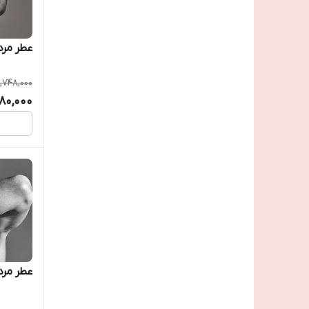
عطر مرد
,748,000
980,000
عطر مرد