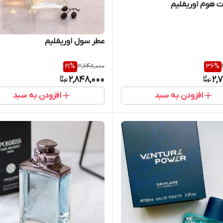
ت هوم اوریفلیم
عطر سول اوریفلیم
21
%
3,648,000
36
%
2,848,000
2,
افزودن به سبد
افزودن به سبد