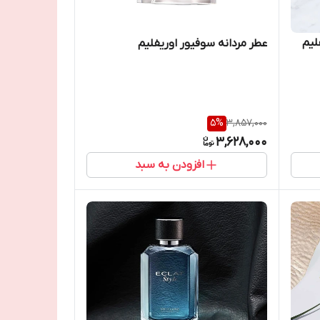
لیم
عطر مردانه سوفیور اوریفلیم
5
%
3,857,000
3,628,000
افزودن به سبد