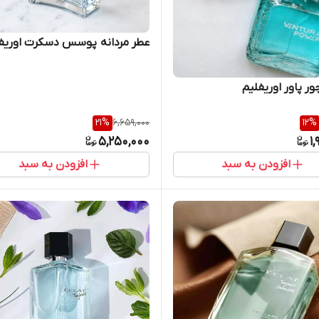
عطر مردانه پوسس دسکرت اوریف
ور پاور اوریفلیم
21
%
6,659,000
12
%
5,250,000
1
افزودن به سبد
افزودن به سبد