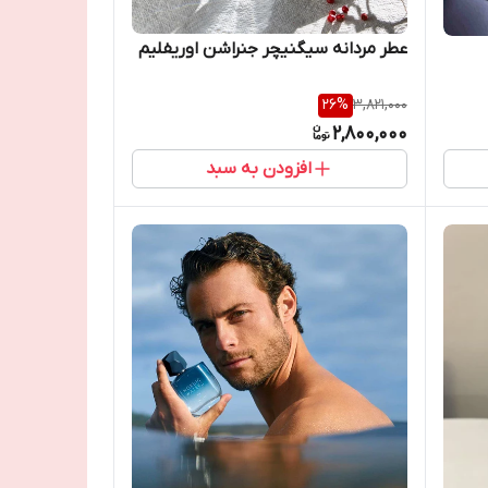
عطر مردانه سیگنیچر جنراشن اوریفلیم
26
%
3,821,000
2,800,000
افزودن به سبد