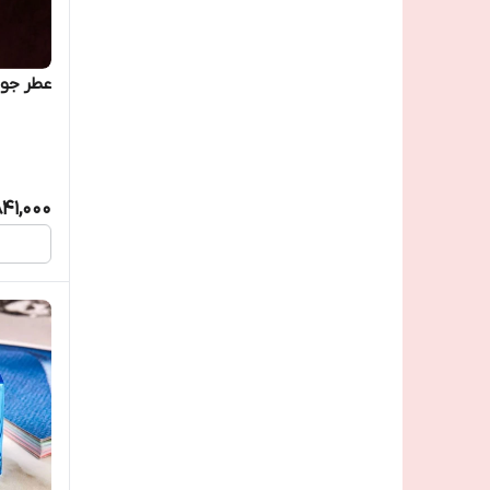
عطر جور
841,000