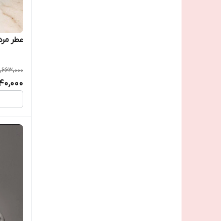
عطر مرد
,663,000
940,000