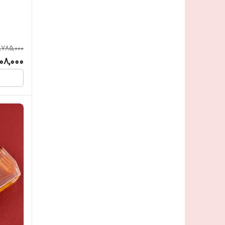
,785,000
08,000