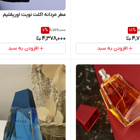
عطر مردانه اکلت نویت اوریفلیم
7
%
4,726,000
18
%
5
4,378,000
4,7
افزودن به سبد
افزودن به سبد