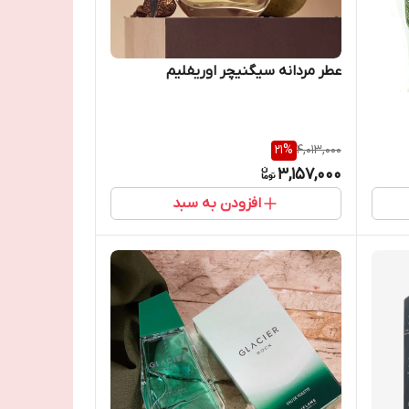
عطر مردانه سیگنیچر اوریفلیم
21
%
4,013,000
3,157,000
افزودن به سبد