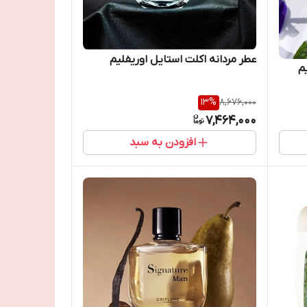
عطر مردانه اکلت استایل اوریفلیم
م
13
%
8,676,000
7,464,000
افزودن به سبد