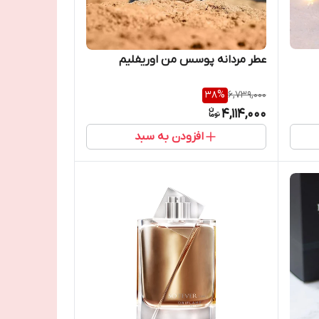
عطر مردانه پوسس من اوریفلیم
38
%
6,739,000
4,114,000
افزودن به سبد