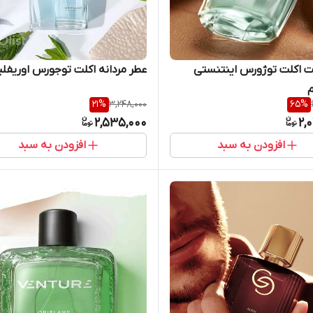
ت اکلت توژورس اینتنستی
عطر مردانه اکلت توجورس اوریفلی
م
21
%
3,248,000
65
%
2,535,000
2,
افزودن به سبد
افزودن به سبد