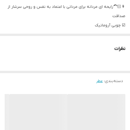
👨🏻‍🦱رایحه ای مردانه برای مردانی با اعتماد به نفس و روحی سرشار از
صداقت
☑️ چوبی آروماتیک
☑️ادوتویلت
☑️این عطر، مانند فانوسی در تاریکی، راه شما را روشن می کند.
نظرات
☑️با ترکیبی از بوی ترنج، صندل، و نعنا طراوت و شادابی را به ارمغان می
آورد.
☑️نت قهرمان : برگاموت
دسته‌بندی
:
عطر
☑️نت اولیه: ترنج ( برگاموت)، ریحان، آویشن
☑️نوت اصلی : درخت عرعر، جیر، بالم صنوبر
☑️نوت پایه : چوب صندل، نعناع هندی ( پاچولی) ، عنبر (امبر )
------------------------------------------------------------------------