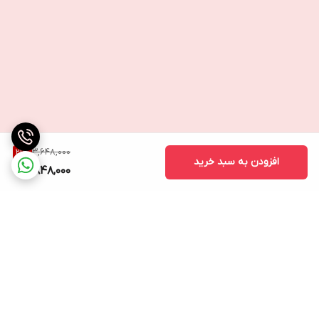
3,648,000
21
%
افزودن به سبد خرید
2,848,000
برگشت به بالا