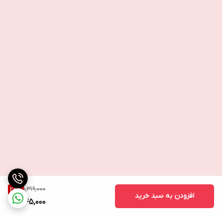
1,319,000
28
%
افزودن به سبد خرید
945,000