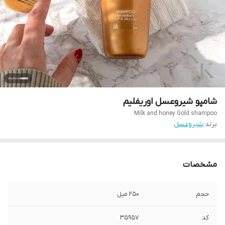
شامپو شیروعسل اوریفلیم
Milk and honey Gold shampoo
برند:
شیروعسل
مشخصات
حجم
۲۵۰ میل
کد
۳۵۹۵۷