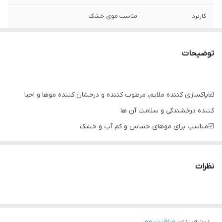
کاربرد
مناسب موی خشک
توضیحات
☑️پاکسازی کننده ملایم، مرطوب کننده و درخشان کننده موها و احیا
کننده درخشندگی و سلامت آن ها
☑️مناسب برای موهای حساس و کم آب و خشک
☑️ترمیم کننده مو
☑️غنی شده با شیر و عسل ارگانیک
نظرات
☑️شویندگی ملایم
☑️آبرسان و مغذی
☑️محصولی کاملا اورگانیک و طبیعی است که موها را تغذیه و آبرسانی می
کند.
دسته‌بندی
:
مراقبت مو