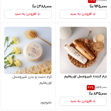
1,319,000
28
%
1,388,000
945,000
افزودن به سبد
افزودن به سبد
نرم کننده شیروعسل اوریفلیم
کرم دست و بدن شیروعسل
اوریفلیم
1,564,000
46
%
835,000
افزودن به سبد
ناموجود