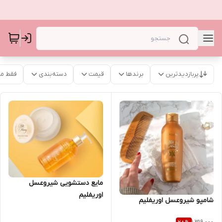
پربازدیدترین
برندها
قیمت
دسته‌بندی
فقط م
مایع دستشویی شیروعسل
اوریفلیم
شامپو شیروعسل اوریفلیم