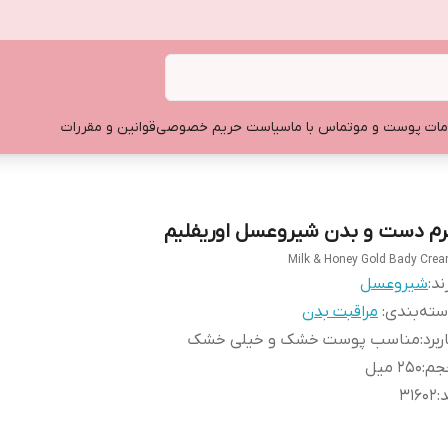
ات پوست و مو
تماس با ما
سیاست حریم خصوصی
قوانین و مقررات
رم دست و بدن شیروعسل اوریفلیم
Milk & Honey Gold Bady Cre
ند:
شیروعسل
ته‌بندی
:
مراقبت بدن
ربرد
:
مناسب پوست خشک و خیلی خشک
جم
:
۲۵۰ میل
د
:
۳۱۶۰۲