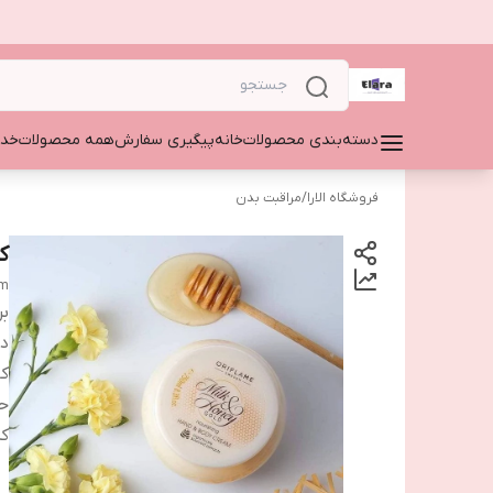
دسته‌بندی محصولات
خانه
پیگیری سفارش
همه محصولات
خدم
فروشگاه الارا
/
مراقبت بدن
ک
am
بر
دس
کا
ح
ک