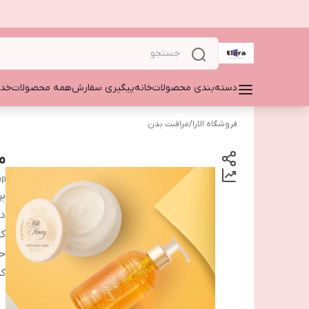
دسته‌بندی محصولات
خانه
پیگیری سفارش
همه محصولات
خدم
فروشگاه الارا
/
مراقبت بدن
م
ap
بر
دس
کا
ح
ک