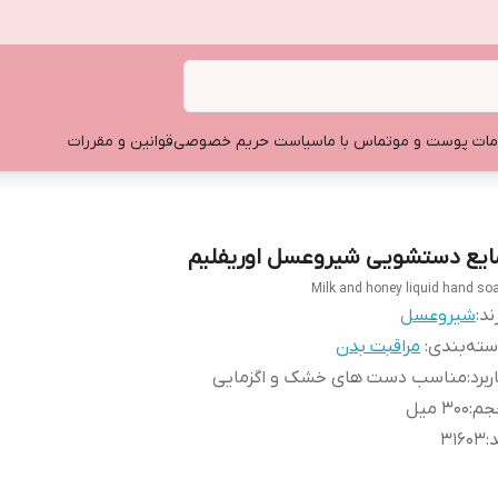
ات پوست و مو
تماس با ما
سیاست حریم خصوصی
قوانین و مقررات
ایع دستشویی شیروعسل اوریفلیم
Milk and honey liquid hand so
ند:
شیروعسل
ته‌بندی
:
مراقبت بدن
ربرد
:
مناسب دست های خشک و اگزمایی
جم
:
۳۰۰ میل
د
:
31603