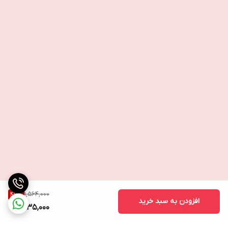
1,564,000
46
%
افزودن به سبد خرید
835,000