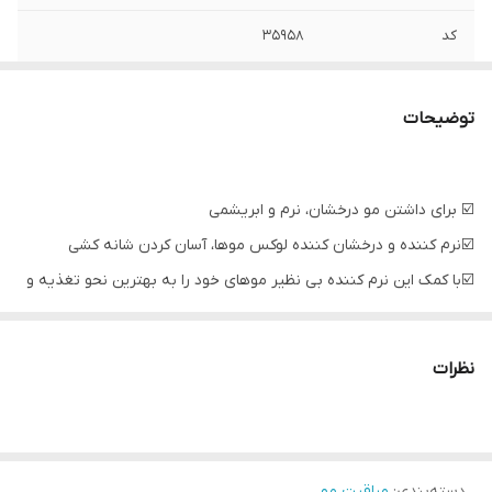
کد
35958
توضیحات
☑️ برای داشتن مو درخشان، نرم و ابریشمی
☑️نرم کننده و درخشان کننده لوکس موها، آسان کردن شانه کشی
☑️با کمک این نرم کننده بی نظیر موهای خود را به بهترین نحو تغذیه و
رطوبت رسانی کنید و شادابی و سلامت را به موهای خود هدیه دهید.
☑️استفاده از نرم کننده اوریف لیم باعث نرمی و لطافت موها شده و مانع
نظرات
از وز شدن و ایجاد خشکی موها می گردد.
🔰طرز استفاده:
پس از شامپو کردن، موهای خود را کاملاً شسته، آب اضافه ی موها را
دسته‌بندی
:
مراقبت مو
بگیرید سپس مقداری از نرم کننده را (تنها به ساقه ی مو) بزنید و صبر