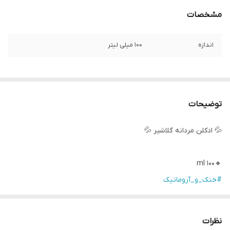
مشخصات
اندازه
۱۰۰ میلی لیتر
توضیحات
💦 ادکلن مردانه گلاشیر 💦
🔸100 ml
#خنک_و_آروماتیک
☑️تجربه ای متفاوت از یخچال های طبیعی
☑️سرمای یخچال های طبیعی در پوست شما!
نظرات
☑️رایحه معرف کسانی که بدنبال ماجراجویی هستند و می خواهند