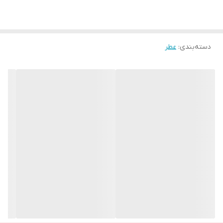
طبیعت را کشف کنند ...
☑️با طراحی جدید و مدرن بطری
دسته‌بندی
:
عطر
☑️ادوتویلت گلشیر بسیار خنک و خوشبو
☑️این رایحه قوی مناسب مردان ورزشکار است.
☑️مناسب فصل تابستان
🔰نت ها:
نت اولیه: نعنا و مرکبات
نت میانی: آناناس و شمعدانی
نت پایانی: عنبر، چوب صندل، مشک، جیر و تنباکو