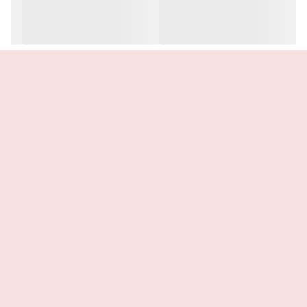
♡♡♡♡♡♡♡♡♡♡♡♡♡♡♡