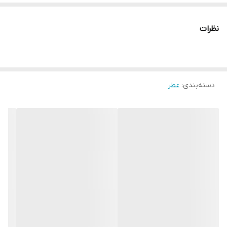
با زیبایی طلایی بدرخشید زیرا هاله شما هر اتاق را با ادو پرفیوم خوب
نظرات
Good as Gold از GG پر می کند.
با نت های گلبرگ خورشیدی شکوفه پرتقال ترکیب شده با ادویه
دسته‌بندی
:
عطر
گرانبهای "طلای سرخ" زعفران
چوبی گلی کهربایی شیرین شرقی
مناسب فصل پاییز 🍁 و زمستان ❄
عطر ساز : ایلیا ارمنیدیس👨‍🦲
تولید سال 2022
🌞نتهای برتر : تمشک ، ترنج ، سیب
🌞نتهای میانی: یلانگ یلانگ، شکوفه پرتقال، زعفران
🌞نتهای پایه: چوب صندل ،پاچولی، امبروکسان