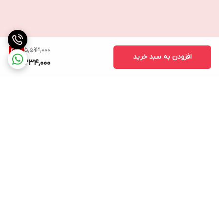
5,593,000
42
%
افزودن به سبد خرید
3,234,000
برگشت به بالا