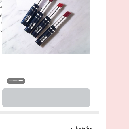
دس
نو
تن
ح
مشخصات