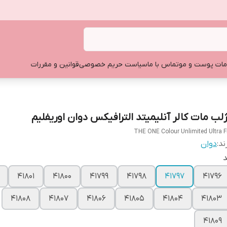
ات پوست و مو
تماس با ما
سیاست حریم خصوصی
قوانین و مقررات
ژلب مات کالر آنلیمیتد الترافیکس دوان اوریفلیم
THE ONE Colour Unlimited Ultra F
ند:
دوان
د
41801
41800
41799
41798
41797
41796
41808
41807
41806
41805
41804
41803
41809