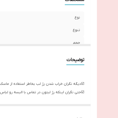
نوع
تنوع
حجم
توضیحات
☑️دیگه نگران خراب شدن رژ لب بخاطر استفاده از ماسک 
☑️حتی نگران اینکه رژ لبتون در تماس با البسه رو لباس
☑️سری جدید با فناوری الترا فیکس ؛ این تضمین به شم
☑️رژ لب مات Non-Smudge بدون ایجاد لک
☑️تکنولوژی NON-COMMUNICABLE