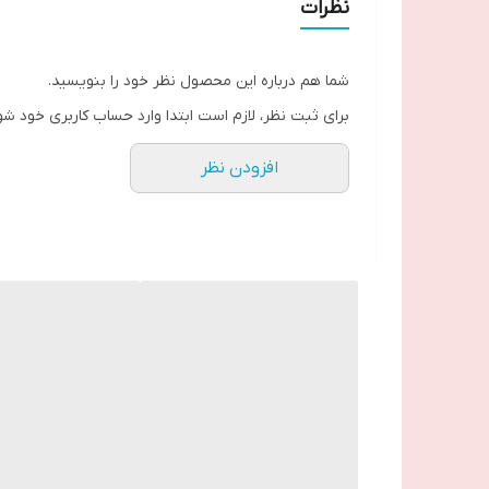
نظرات
☑️حالت مات پودری
☑️این رژ با طراحی جدیدی برای دوران کرونا ساخته شد
شما هم درباره این محصول نظر خود را بنویسید.
☑️پوشش کاملا مات
برای ثبت نظر، لازم است ابتدا وارد حساب کاربری خود شو
☑️ثبات رنگ بسیار بالا تا ساعات طولانی
افزودن نظر
☑️بدون تغییر یا از بین رفتن رنگ لب پوشش یکنواخت
☑️بدون خشک شدن
☑️دارای بافت مخملی و نرم
☑️با غلظت رنگ بسیار قوی
☑️در رنگبندی متنوع
☑️برای نتیجه بهتر پس از استفاده 10 دقیقه صبر کنید . حالا با خیال ماسک بزنید😜
در ۱۴ رنگ بندی قابل سفارش است
41796 Ultra Taupe
41797 Ultra Nude