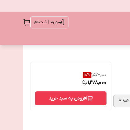
ورود | ثبت‌نام
18
%
1,573,000
1,278,000
افزودن به سبد خرید
41802