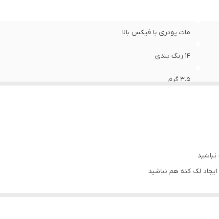
مات پودری با فیکس بالا
۱۴ رنگ بندی
۳.۵ گرم
نباشید
 ایجاد لک کنه هم نباشید
ا میده 😍😍😍😍