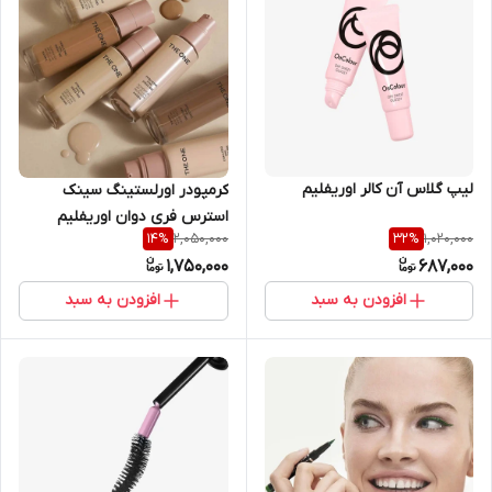
لیپ گلاس آن کالر اوریفلیم
کرمپودر اورلستینگ سینک
استرس فری دوان اوریفلیم
2,050,000
1,020,000
14
%
32
%
1,750,000
687,000
افزودن به سبد
افزودن به سبد