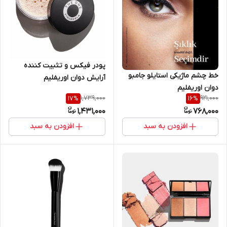
پودر فیکس و تثبیت کننده
خط چشم ماژیکی استایلو جامبو
آرایش دوان اوریفلیم
دوان اوریفلیم
1,739,000
921,000
17
%
16
%
1,431,000
768,000
افزودن به سبد
افزودن به سبد