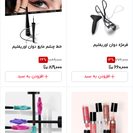
فرمژه دوان اوریفلیم
خط چشم مایع دوان اوریفلیم
1,089,000
772,000
24
%
14
%
819,000
660,000
افزودن به سبد
افزودن به سبد