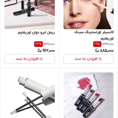
کانسیلر اورلستینگ سینک
ریمل ابرو دوان اوریفلیم
اوریفلیم
1,422,000
1,264,000
32
%
29
%
962,000
885,000
افزودن به سبد
افزودن به سبد