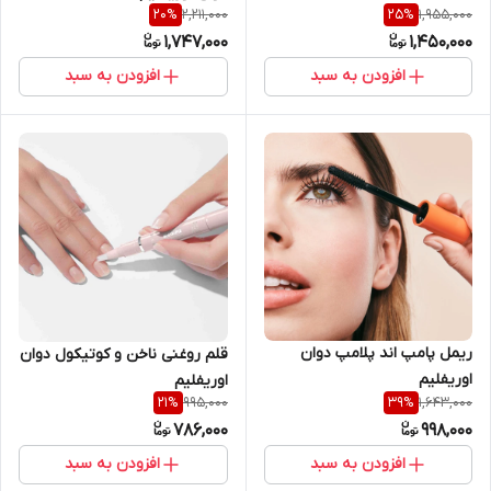
2,211,000
1,955,000
20
%
25
%
1,747,000
1,450,000
افزودن به سبد
افزودن به سبد
ریمل پامپ اند پلامپ دوان
قلم روغنی ناخن و کوتیکول دوان
اوریفلیم
اوریفلیم
995,000
1,643,000
21
%
39
%
786,000
998,000
افزودن به سبد
افزودن به سبد