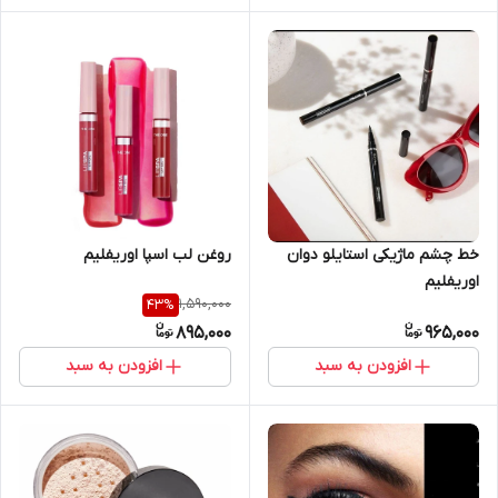
روغن لب اسپا اوریفلیم
خط چشم ماژیکی استایلو دوان
اوریفلیم
1,590,000
43
%
895,000
965,000
افزودن به سبد
افزودن به سبد