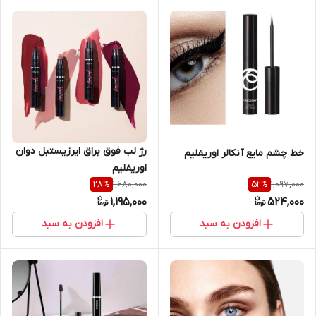
رژ لب فوق براق ایرزیستبل دوان
خط چشم مایع آنکالر اوریفلیم
اوریفلیم
1,680,000
1,097,000
28
%
52
%
1,195,000
524,000
افزودن به سبد
افزودن به سبد