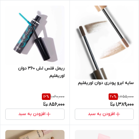
ریمل فلس لش 360 دوان
اوریفلیم
سایه ابرو پودری دوان اوریفلیم
1,020,000
1,755,000
16
%
20
%
856,000
1,389,000
افزودن به سبد
افزودن به سبد