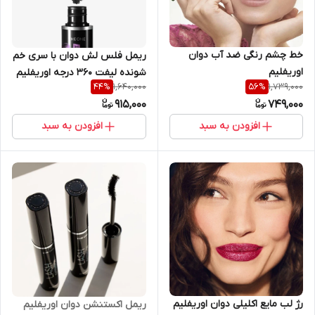
خط چشم رنگی ضد آب دوان
ریمل فلس لش دوان با سری خم
اوریفلیم
شونده لیفت 360 درجه اوریفلیم
1,640,000
1,739,000
44
%
56
%
915,000
749,000
افزودن به سبد
افزودن به سبد
رژ لب مایع اکلیلی دوان اوریفلیم
ریمل اکستنشن دوان اوریفلیم