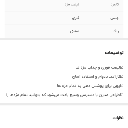
کاربرد
لیفت مژه
جنس
فلزی
رنگ
مشکی
توضیحات
☑️لیفت فوری و جذاب مژه ها
☑️کارآمد، بادوام و استفاده آسان
☑️پهن برای پوشش دهی به تمام مژه ها
☑️طراحی مدرن با دسترسی وسیع باعث می‌شود که بتوانید تمام مژه‌ها را
با یک بار کشیدن حالت دهید.
🔰طرز استفاده:
نظرات
قبل از استفاده از تمیز بودن فر مژه خود اطمینان حاصل کنید. گیره مژه را