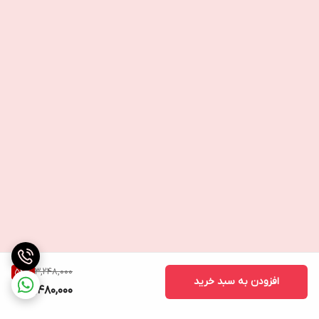
3,248,000
54
%
افزودن به سبد خرید
1,480,000