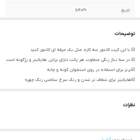
تاریخ
11/2026
تنوع رنگی
سه تناژ رنگی
توضیحات
☑️ با این کیت کانتور سه کاره، مثل یک حرفه ای کانتور کنید
☑️ در سه تناژ رنگی متفاوت. هر پالت دارای برانزر، هایلایتر و رژگونه است
☑️برنز برای استفاده در روی استخوان گونه و چانه
☑️هایلایتر برای شفاف تر شدن و رنگ سرخ سلامتی رنگ چهره
☑️کانتورینگی قابل استفاده راحت، و کاهش نقایص پوست
• برنز: برجسته کردن خط چانه و گونه، کوچک کردن بینی
نظرات
• هایلایتر: روی استخوان گونه، چونه، پل بینی و درست بالای کمان ابرو
استفاده کنید
• رژگونه: روی برجستگی گونه بزنید و در صورت نیاز تکرار کنید.
دسته‌بندی
:
آرایشی