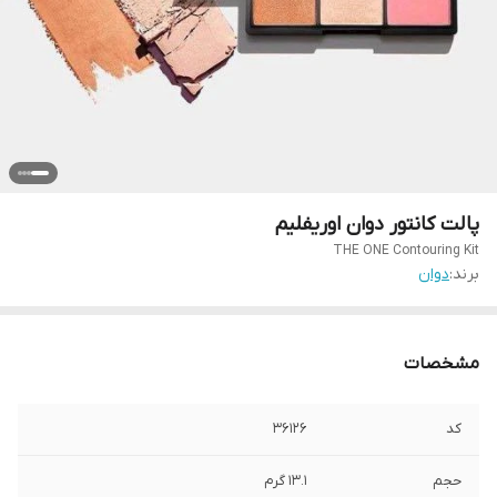
پالت کانتور دوان اوریفلیم
THE ONE Contouring Kit
برند:
دوان
مشخصات
کد
36126
حجم
1۳.۱ گرم