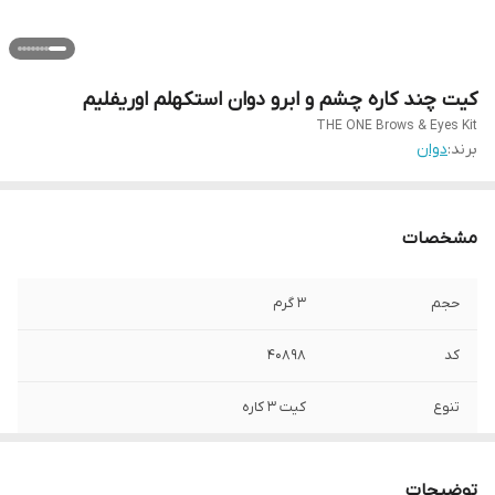
کیت چند کاره چشم و ابرو دوان استکهلم اوریفلیم
THE ONE Brows & Eyes Kit
برند:
دوان
مشخصات
حجم
۳ گرم
کد
۴۰۸۹۸
تنوع
کیت ۳ کاره
توضیحات