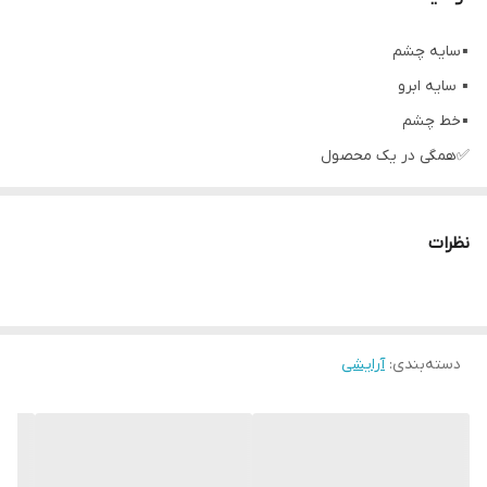
▪️سایه چشم
▪️ سایه ابرو
▪️خط چشم
✅همگی در یک محصول
✔️با رنگ های کاربردی
✔️پیگمنت رنگی بالا
نظرات
✔️پودری بسیار نرم
✔️ماندگاری طولانی
✔️مقاوم در برابر آب
دسته‌بندی
:
✔️بدون ایجاد لک
آرایشی
✔️قابلیت استفاده به صورت خشک به عنوان سایه ابرو، سایه چشم
✔️به صورت مرطوب به عنوان خط چشم، با رنگ های زیبا و کاربردی
✔️همراه یک برس دقیق