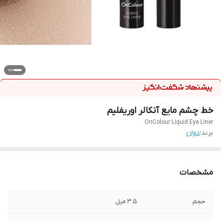
خط چشم مایع آنکالر اوریفلیم
OnColour Liquid Eye Liner
برند:
دوان
مشخصات
حجم
۳.۵ میل