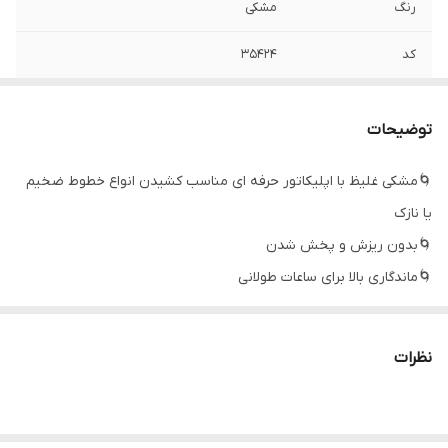
رنگ
مشکی
کد
۳۵۴۲۴
نوع
مویی
توضیحات
🌀مشکی غلیظ با اپلیکاتور حرفه ای مناسب کشیدن انواع خطوط ضخیم
یا نازک
🌀بدون ریزش و پخش شدن
🌀ماندگاری بالا برای ساعات طولانی
🌀 مناسب کشیدن انواع خطوط ضخیم یا نازک
🌀فاقد مواد شیمیایی
نظرات
🌀نوک نمدی با سری انعطاف پذیر این محصول آن را برای کشیدن انواع
خط باریک و ضخیم ایده آل می کند
💫برای رسیدن به زیباترین نتیجه، یک خط مستقیم (نازک یا ضخیم)