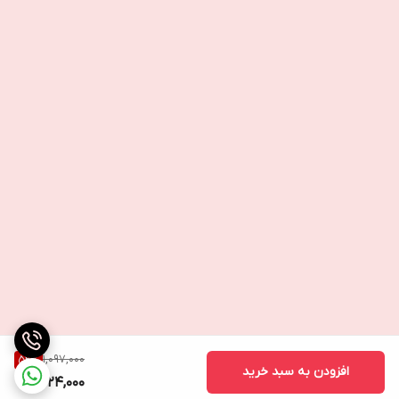
1,097,000
52
%
افزودن به سبد خرید
524,000