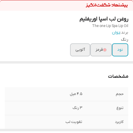
روغن لب اسپا اوریفلیم
The one Lip Spa Lip Oil
برند:
دوان
رنگ
نود
قرمز
آلویی
مشخصات
حجم
۴.۵ میل
تنوع
۳ رنگ
کاربرد
تقویت لب