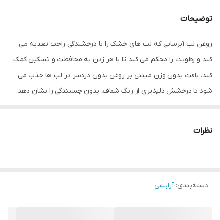
توضیحات
روغن لب آبرسانی که لب های خشک را با درخشندگی راحت تغذیه می
کند و رطوبت را محکم می کند تا با هر زدن به محافظت و تسکین کمک
کند. بافت بدون وزن مبتنی بر روغن بدون دردسر در لب ها جذب می
شود تا درخشش دلپذیری از رنگ شفاف، بدون چسبندگی را نشان دهد.
• روغن ماکادمیا خالص، یک "ابر غذای مغذی برای لب ها"، لب ها را نرم و
مرطوب نگه می دارد.
نظرات
• فناوری تنظیم رنگ، رنگ طبیعی لب را با درخشش گلگون منحصر به
فرد افزایش می دهد
• بافت غیر چسبنده و روغنی که احساس راحتی می کنید
دسته‌بندی
:
آرایشی
توسعه یافته با فناوری تنظیم رنگ در 3 سایه شفاف برای تقویت تمام
رنگ های طبیعی لب با درخشش گلگون منحصر به فرد. انتظار یک
روکش براق رشک برانگیز و یک بافت نرم و لطیف را داشته باشید.