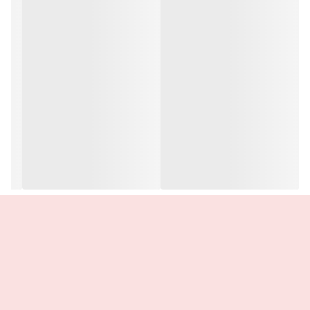
در ۳ رنگ جذاب قابل سفارش است :
نود: ۴۴۵۵۱
قرمز: ۴۴۵۵۲
آلویی: ۴۴۵۵۳