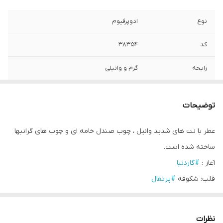
نوع
ادوپرفیوم
کد
۳۸۳۵۴
رایحه
گرم و وانیلی
حجم
۳۰ میل
توضیحات
عطر با نت های شدید وانیل ، چوب صندل خامه ای و چوب های گرانبها
ساخته شده است.
آغاز :
#گاردنیا
قلب: شکوفه
#پرتقال
پایه:
#وانیل
بوربون
چوبی گلدار
نظرات