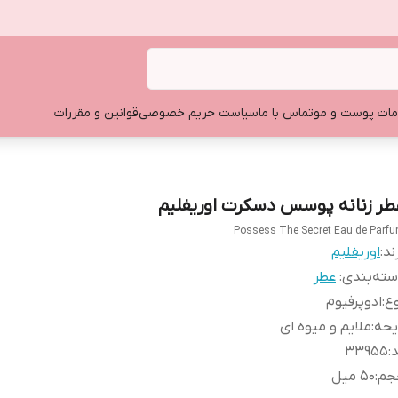
ات پوست و مو
تماس با ما
سیاست حریم خصوصی
قوانین و مقررات
طر زنانه پوسس دسکرت اوریفلیم
Possess The Secret Eau de Parf
ند:
اوریفلیم
ته‌بندی
:
عطر
ع
:
ادوپرفیوم
یحه
:
ملایم و میوه ای
د
:
۳۳۹۵۵
جم
:
۵۰ میل