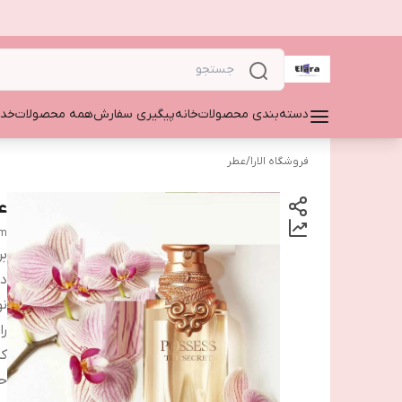
دسته‌بندی محصولات
خانه
پیگیری سفارش
همه محصولات
خدم
فروشگاه الارا
/
عطر
ع
um
بر
دس
نو
را
ک
ح