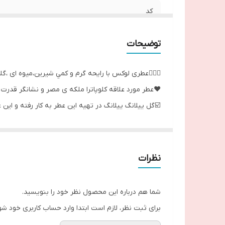
کد
حجم
توضیحات
💆🏻‍♀️عطری لوکس با رایحه گرم و كمي شیرین،میوه ای ،گ
❤️عطر مورد علاقه کلوپاترا ملکه ی مصر و نشانگر قدرت ا
☑️گل ییلانگ ییلانگ در تهیه این عطر به کار رفته و این
☑️مخلوطی از رایحه چوب صندل سریلانکا ,
☑️ترکیبی مجلل و ممتاز
☑️عطری منحصر به فرد با 
نظرات
ــــــــــــــــــــــــــــــــــــــــــــــــ
شما هم درباره این محصول نظر خود را بنویسید.
برای ثبت نظر، لازم است ابتدا وارد حساب کاربری خود شو