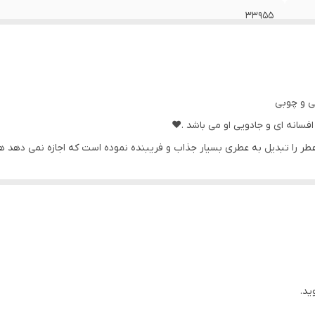
۳۳۹۵۵
۵۰ میل
لی و چوبی
فسانه ای و جادویی او می باشد .❤️
 عطر را تبدیل به عطری بسیار جذاب و فریبنده نموده است که اجازه نمی دهد ه
 نعناع هندی و وانیل ماداگاسکار به همراه عطر آناناس و
طراوت ابدی
ید.