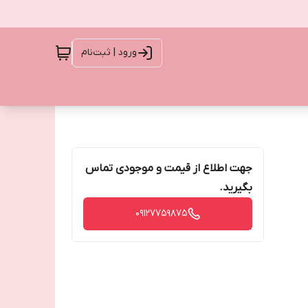
ورود | ثبت‌نام
جهت اطلاع از قیمت و موجودی تماس
بگیرید.
09127759875